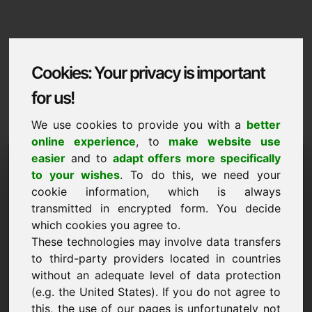
Cookies: Your privacy is important
for us!
We use cookies to provide you with a
better
online experience
, to
make website use
Domaininformation
easier
and to
adapt offers more specifically
to your wishes
. To do this, we need your
Domaininformation | Francais
cookie information, which is always
Prix preferentiel : 2.500,00 Euro (hors TVA)
transmitted in encrypted form. You decide
which cookies you agree to.
NOUVEAU
These technologies may involve data transfers
Découvrez d'autres domaines attractifs sur Find-Your-
to third-party providers located in countries
Domain.eu
découvrir ->
without an adequate level of data protection
(e.g. the United States). If you do not agree to
this, the use of our pages is unfortunately not